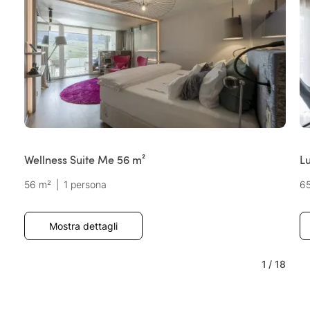
Wellness Suite Me 56 m²
L
56 m²
|
1 persona
6
Mostra dettagli
1
/
18