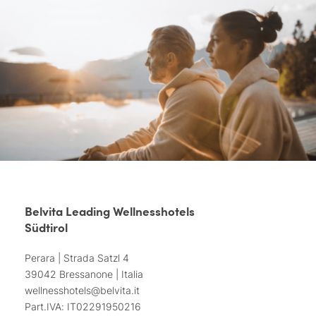
Belvita Leading Wellnesshotels
Südtirol
Perara | Strada Satzl 4
39042 Bressanone | Italia
wellnesshotels@
belvita.
it
Part.IVA: IT02291950216