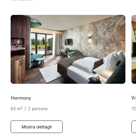
Harmony
Vi
65 m²
|
2 persone
7
Mostra dettagli