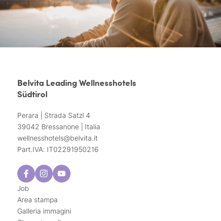
Belvita Leading Wellnesshotels
Südtirol
Perara | Strada Satzl 4
39042 Bressanone | Italia
wellnesshotels@
belvita.
it
Part.IVA: IT02291950216
Job
Area stampa
Galleria immagini