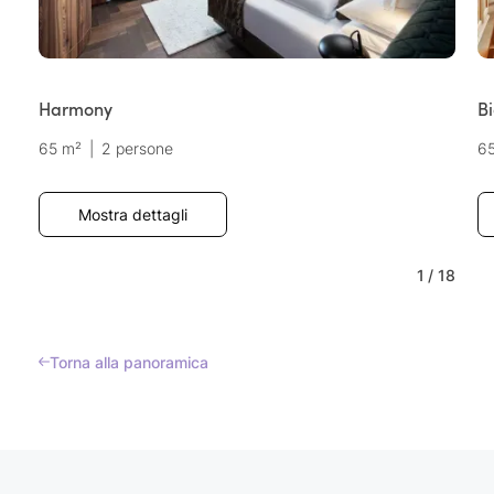
Harmony
Bi
65 m²
|
2 persone
6
Mostra dettagli
1
/
18
Torna alla panoramica