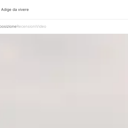
ige da vivere
o Adige da vivere
acanze
oni
 posizione
Recensioni
Video
oni
 con il cane