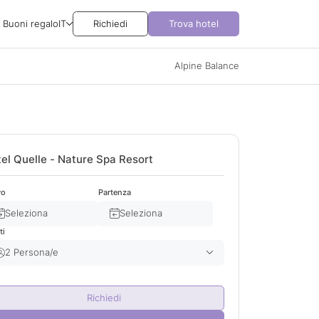
Buoni regalo
IT
Richiedi
Trova hotel
Alpine Balance
el Quelle - Nature Spa Resort
vo
Partenza
Seleziona
Seleziona
ti
2 Persona/e
Adulto/i
2
Richiedi
Bambino/i
0