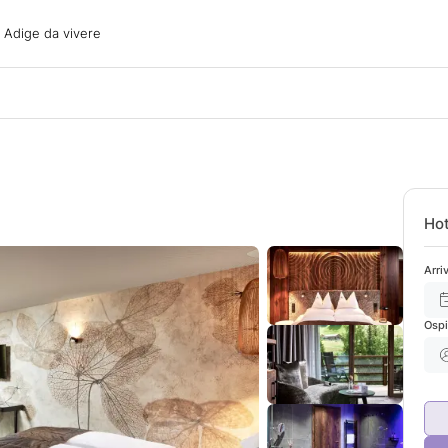
ige da vivere
o Adige da vivere
acanze
oni
oni
 con il cane
Hot
Arri
Ospi