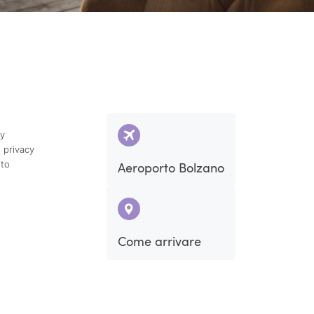
cy
 privacy
ito
Aeroporto Bolzano
Come arrivare