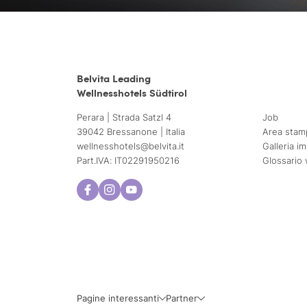
Belvita Leading
Wellnesshotels Südtirol
Perara | Strada Satzl 4
Job
39042 Bressanone | Italia
Area stam
wellnesshotels@
belvita.
it
Galleria i
Part.IVA: IT02291950216
Glossario 
Pagine interessanti
Partner