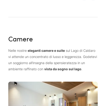
Golfclub Dolomiti Sarnonico, 950 metri di
dislivello, 18 buche, 24 km di distanza
Golfclub Petersberg, 1 200 metri di dislivello, 18
buche, 28 km di distanza
Golfclub Lana Gutshof Brandis, 300 metri di
dislivello, 9 buche, 30 km di distanza
Camere
Golfclub Lago di Carezza, 1 580 metri di
dislivello, 18 buche, 40 km di distanza
Nelle nostre
eleganti camere e suite
sul Lago di Caldaro
Golfclub St. Vigil Seis, 850 metri di dislivello, 18
vi attende un concentrato di lusso e leggerezza. Godetevi
buche, 44 km di distanza
un soggiorno all’insegna della spensieratezza in un
Golfclub Passiria.Merano, 500 metri di dislivello,
ambiente raffinato con
vista da sogno sul lago
.
18 buche, 60 km di distanza
con la carta vantaggi il 20% di
Ogni ospite riceve
sconto sul greenfee
.