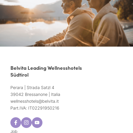
Belvita Leading Wellnesshotels
Südtirol
Perara | Strada Satzl 4
39042 Bressanone | Italia
wellnesshotels@
belvita.
it
Part.IVA: IT02291950216
Job