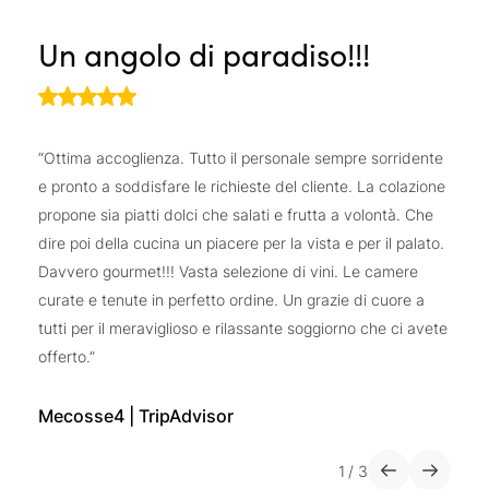
vacanza in Alto Adige: qui potrete rilassarvi, godervi
passeggiate nella natura o divertirvi a giocare a
golf
tra le
Un angolo di paradiso!!!
T
Dolomiti dell’Alto Adige. Essendo
hotel partner di “Golf in
Südtirol”
, i nostri ospiti hanno diritto a uno sconto del
20% sui greenfee
in 8 campi da golf in Alto Adige e in
quello del Dolomiti Golf Club di Sarnonico.
“Ottima accoglienza. Tutto il personale sempre sorridente
“A
e pronto a soddisfare le richieste del cliente. La colazione
be
propone sia piatti dolci che salati e frutta a volontà. Che
sp
dire poi della cucina un piacere per la vista e per il palato.
so
Davvero gourmet!!! Vasta selezione di vini. Le camere
ve
curate e tenute in perfetto ordine. Un grazie di cuore a
co
tutti per il meraviglioso e rilassante soggiorno che ci avete
Un
offerto.”
al
Mecosse4 | TripAdvisor
D
1
/
3