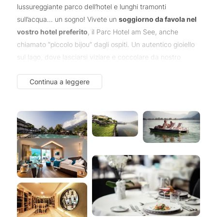
lussureggiante parco dell’hotel e lunghi tramonti
sull’acqua... un sogno! Vivete un
soggiorno da favola nel
vostro hotel preferito
, il Parc Hotel am See, anche
chiamato “piccolo bijou” dagli ospiti. Un autentico gioiello
sul lago, dove lasciarsi viziare e coccolare da nostro
fantastico team!
Continua a leggere
Wellness | Benessere
di alto livello, con 100 metri di
spiaggia in riva al lago,
infinity pool con acqua salina
(32
°C), camere spaziose e dotate di tutti i comfort e
cucina
raffinata
.
Non vediamo l’ora di darvi un caloroso benvenuto!
La famiglia De Carli e il team del Parc Hotel
Quando siamo aperti:
da ca. 10 giorni prima di Pasqua alla fine di ottobre