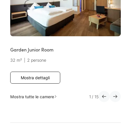
Garden Junior Room
J
32 m²
|
2 persone
3
Mostra dettagli
Mostra tutte le camere
1
/
15