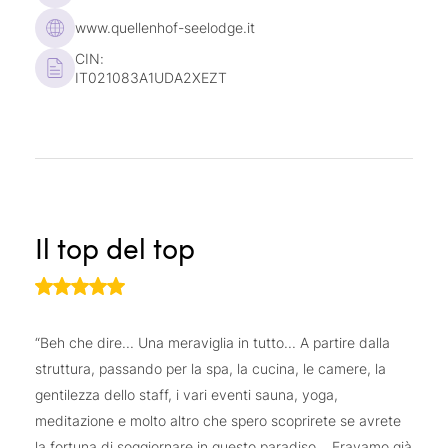
Noleggio di bike ed e-bike
delle migliori marche
www.quellenhof-seelodge.it
tour in bici guidati
e
2-3 volte alla settimana
CIN:
Novità 2025: 5 campi da golf in sabbia, 1 campo
IT021083A1UDA2XEZT
hard court, 2 campi da padel, 1 nuovo campo da
pickleball,
lezioni di tennis, corsi settimanali e
programmi di tornei
Campo da beachvolley
Il top del top
E
“Beh che dire... Una meraviglia in tutto... A partire dalla
“C
struttura, passando per la spa, la cucina, le camere, la
pu
gentilezza dello staff, i vari eventi sauna, yoga,
qu
meditazione e molto altro che spero scoprirete se avrete
ho
la fortuna di soggiornare in questo paradiso... Eravamo già
ta