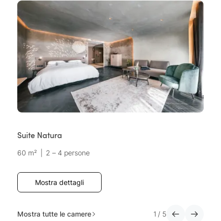
Suite Natura
Se
60 m²
|
2 – 4 persone
7
Mostra dettagli
Mostra tutte le camere
1
/
5