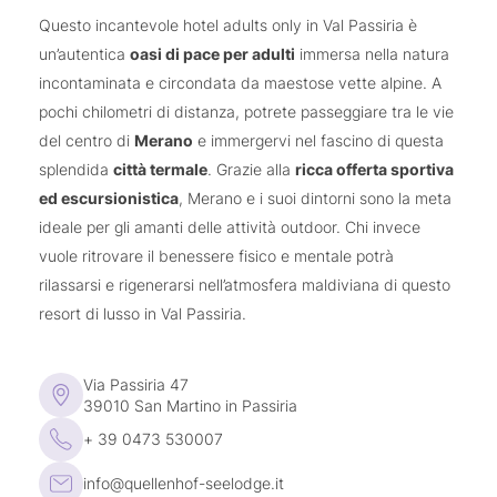
stazioni di ricarica del resort (Mennekes Charger,
Piscina interna ed esterna (32 °C), piscina salina
Questo incantevole hotel adults only in Val Passiria è
a pagamento)
esterna, salounge (sala per inalazioni saline)
un’autentica
oasi di pace per adulti
immersa nella natura
laghetto naturale con accesso a una vasca
incontaminata e circondata da maestose vette alpine. A
idromassaggio riscaldata, area saune con varie
pochi chilometri di distanza, potrete passeggiare tra le vie
saune, sauna evento al lago, parco e tante zone
del centro di
Merano
e immergervi nel fascino di questa
relax
splendida
città termale
. Grazie alla
ricca offerta sportiva
Infinity pool di 25 metri
con accesso coperto e
ed escursionistica
, Merano e i suoi dintorni sono la meta
cronometraggio
ideale per gli amanti delle attività outdoor. Chi invece
Saune e piscine dell’Alpenschlössel
vuole ritrovare il benessere fisico e mentale potrà
rilassarsi e rigenerarsi nell’atmosfera maldiviana di questo
Sport e divertimento
resort di lusso in Val Passiria.
sale fitness e per la ginnastica
Ampie
attrezzate ad hoc
con coach
Via Passiria 47
Ricco programma di attività
con yoga, GAG,
39010 San Martino in Passiria
ginnastica per la schiena, aquagym, corsa lungo
+ 39 0473 530007
il fiume, nordic walking e molto altro
3-4 escursioni guidate
alla settimana
info@quellenhof-seelodge.it