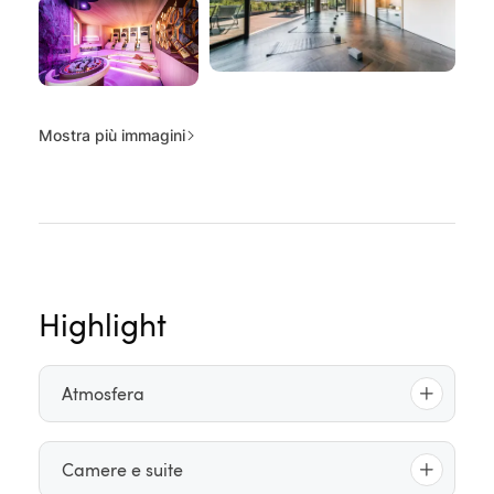
Mostra più immagini
Highlight
Atmosfera
Relax di lusso in un’atmosfera dal fascino unico
Camere e suite