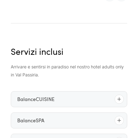
Servizi inclusi
Arrivare e sentirsi in paradiso nel nostro hotel adults only
in Val Passiria.
BalanceCUISINE
Colazione gourmet
con angolo balance,
BalanceSPA
croissant freschi, torte, cêpes e waffle, piatti a
base di uova e piatti salati