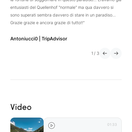
entusiasti del Quellenhof "normale" ma qua davvero si
sc
sono superati sembra davvero di stare in un paradiso...
di
Grazie grazie e ancora grazie di tutto!!"
Tr
Antoniucci0 | TripAdvisor
1
/
3
Video
01:33