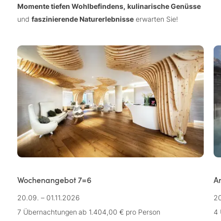
Momente tiefen Wohlbefindens,
kulinarische Genüsse
und
faszinierende Naturerlebnisse
erwarten Sie!
Wochenangebot 7=6
A
20.09. – 01.11.2026
20
7 Übernachtungen
ab 1.404,00 €
pro Person
4