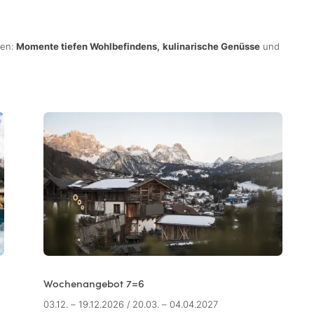
ren:
Momente tiefen Wohlbefindens,
kulinarische Genüsse
und
Wochenangebot 7=6
03.12. – 19.12.2026
/
20.03. – 04.04.2027