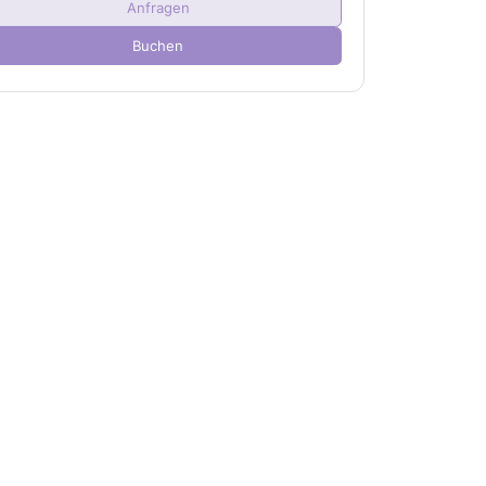
Anfragen
Kind(er)
0
Buchen