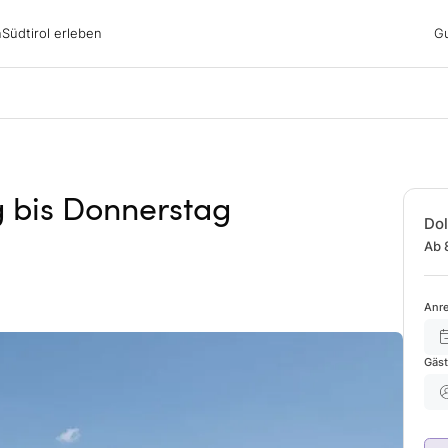
irol erleben
n
Südtirol erleben
G
ubsgebiete
ern
n
nswürdigkeiten
ub mit Hund
g bis Donnerstag
Dol
Ab 
Anre
Gäs