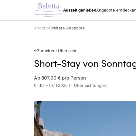
Südt
Urlaubspakete
Alle Hotels
Belvita Spirit
Auszeit genießen
Angebote entdecke
Angebote entdecken
Urla
Impressionen
Urlaubspakete
Wand
Anreise
Urlaubspakete
Bike
Katalog bestellen
Spezialisierungen
Golf
Angebot
Weitere Angebote
Partner
Belvita Spirit
Alle Hotels
Gutscheine
Ski
Jobs
Sehe
Kontakt
Urla
Gutscheine
Anfragen
Zurück zur Übersicht
Buchen
Short-Stay von Sonnta
Impressionen
Ab 807,00 €
pro Person
04.10. – 01.11.2026 (4 Übernachtungen)