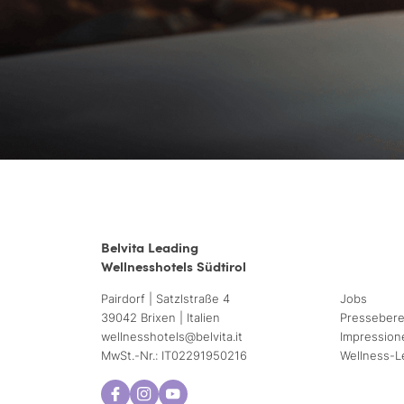
Belvita Leading
Wellnesshotels Südtirol
Pairdorf | Satzlstraße 4
Jobs
39042 Brixen | Italien
Pressebere
wellnesshotels@
belvita.
it
Impression
MwSt.-Nr.: IT02291950216
Wellness-L