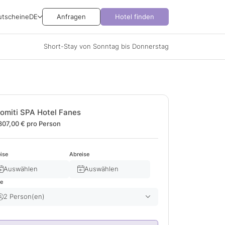
utscheine
DE
Anfragen
Hotel finden
Short-Stay von Sonntag bis Donnerstag
omiti SPA Hotel Fanes
807,00 €
pro Person
ise
Abreise
Auswählen
Auswählen
te
2 Person(en)
Erwachsene(r)
2