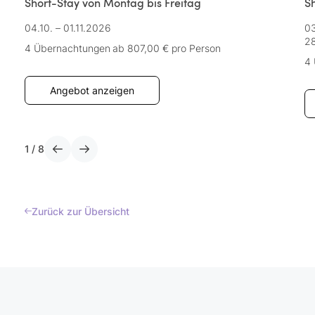
Short-Stay von Montag bis Freitag
S
04.10. – 01.11.2026
03
28
4 Übernachtungen
ab 807,00 €
pro Person
4
Angebot anzeigen
1
/
8
Zurück zur Übersicht