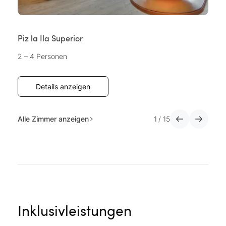
Piz la Ila Superior
Su
2 – 4 Personen
5
Details anzeigen
Alle Zimmer anzeigen
1
/
15
Inklusivleistungen