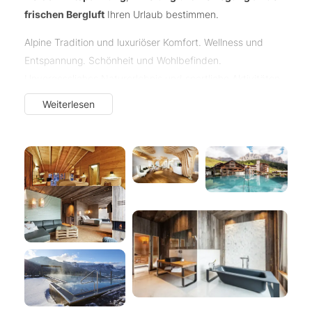
frischen Bergluft
Ihren Urlaub bestimmen.
Alpine Tradition und luxuriöser Komfort. Wellness und
Entspannung. Schönheit und Wohlbefinden.
Unvergessliches Naturerlebnis und sportliche Aktivitäten
in der Felsarena der Dolomiten. All das macht Ihren Urlaub
Weiterlesen
in unserem Wellnesshotel in den
Dolomiten
einzigartig.
Erstklassige Qualität
und
individueller Service
stehen
für uns an erster Stelle.
Im Hotel Fanes überzeugt nicht nur das Ambiente,
sondern auch die Küche und die Gastfreundschaft.
5-
Sterne-Komfort
in den Zimmern und Suiten und bei allen
Dienstleistungen, ein eigener Hubschrauberlandeplatz
und
kein Wunsch, der unerfüllt bleibt
. Dazu
Beauty und
Wellness vom Feinsten
– im Fanes Spa mit exklusiven
Caveau Beauté Behandlungen, im Sky Pool, in der neuen
und innovativen Elements Sauna und vielem mehr.