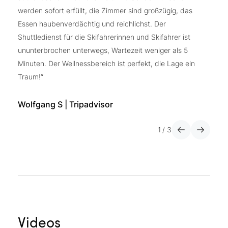
Pe
werden sofort erfüllt, die Zimmer sind großzügig, das
zu
Essen haubenverdächtig und reichlichst. Der
Shuttledienst für die Skifahrerinnen und Skifahrer ist
Ch
ununterbrochen unterwegs, Wartezeit weniger als 5
Minuten. Der Wellnessbereich ist perfekt, die Lage ein
Traum!“
Wolfgang S | Tripadvisor
1
/
3
Videos