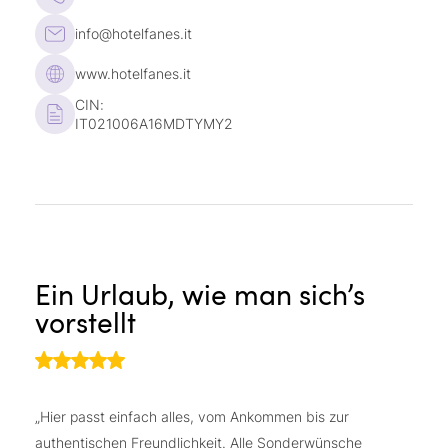
info@hotelfanes.it
www.hotelfanes.it
CIN:
IT021006A16MDTYMY2
Ein Urlaub, wie man sich’s
T
vorstellt
„D
in
„Hier passt einfach alles, vom Ankommen bis zur
au
authentischen Freundlichkeit. Alle Sonderwünsche