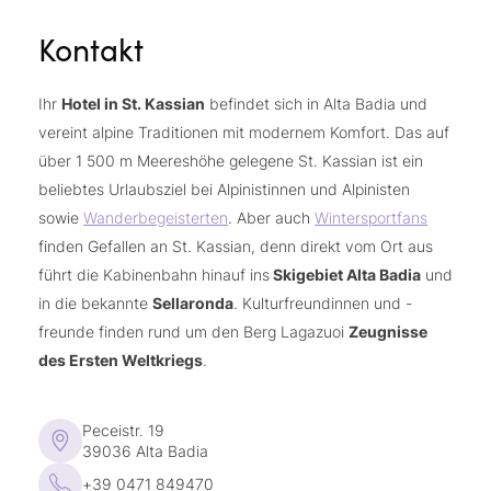
Verleih von Mountainbikes
Kostenloser
und
Wasserbetten und einer lichtdurchfluteten
Kontakt
Verleih von E-Bikes (gegen Gebühr)
Ruhelounge mit knisterndem Kaminfeuer
Kostenloser Verleih von Rucksäcken und
Aufgussprogramm
Teleskopwanderstöcken für Wanderungen,
Ihr
Hotel in St. Kassian
befindet sich in Alta Badia und
Fanes Spa
täglich von 09.00 bis 20.00 Uhr
Schneeschuhwanderungen und Nordic Walking
vereint alpine Traditionen mit modernem Komfort. Das auf
geöffnet
über 1 500 m Meereshöhe gelegene St. Kassian ist ein
beliebtes Urlaubsziel bei Alpinistinnen und Alpinisten
sowie
Wanderbegeisterten
. Aber auch
Wintersportfans
finden Gefallen an St. Kassian, denn direkt vom Ort aus
führt die Kabinenbahn hinauf ins
Skigebiet Alta Badia
und
in die bekannte
Sellaronda
. Kulturfreundinnen und -
freunde finden rund um den Berg Lagazuoi
Zeugnisse
des Ersten Weltkriegs
.
Peceistr. 19
39036 Alta Badia
+39 0471 849470