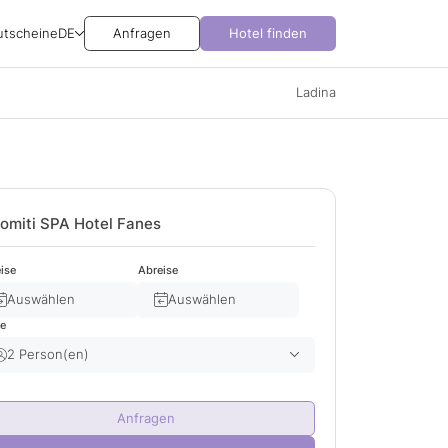
utscheine
DE
Anfragen
Hotel finden
Ladina
omiti SPA Hotel Fanes
ise
Abreise
Auswählen
Auswählen
te
2 Person(en)
Erwachsene(r)
2
Anfragen
Kind(er)
0