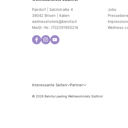
Pairdorf | Satzlstraße 4
Jobs
39042 Brixen | Italien
Pressebere
wellnesshotels@
belvita.
it
Impression
MwSt.-Nr.: IT02291950216
Wellness-L
Interessante Seiten
Partner
© 2026 Belvita Leading Wellnesshotels Südtirol