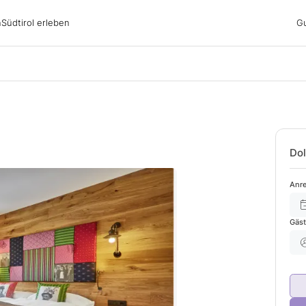
irol erleben
n
Südtirol erleben
G
ubsgebiete
ern
n
nswürdigkeiten
ub mit Hund
Dol
Anre
Gäs