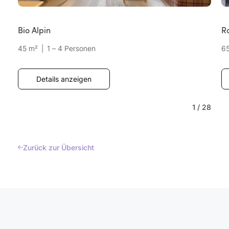
Bio Alpin
R
45 m²
|
1 – 4 Personen
6
Details anzeigen
1
/
28
Zurück zur Übersicht