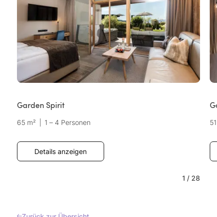
Garden Spirit
G
65 m²
|
1 – 4 Personen
51
Details anzeigen
1
/
28
Zurück zur Übersicht