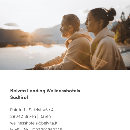
Belvita Leading Wellnesshotels
Südtirol
Pairdorf | Satzlstraße 4
39042 Brixen | Italien
wellnesshotels@
belvita.
it
MwSt.-Nr.: IT02291950216