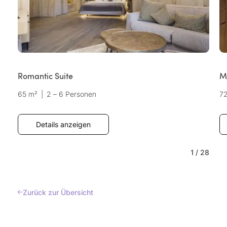
Romantic Suite
M
65 m²
|
2 – 6 Personen
7
Details anzeigen
1
/
28
Zurück zur Übersicht