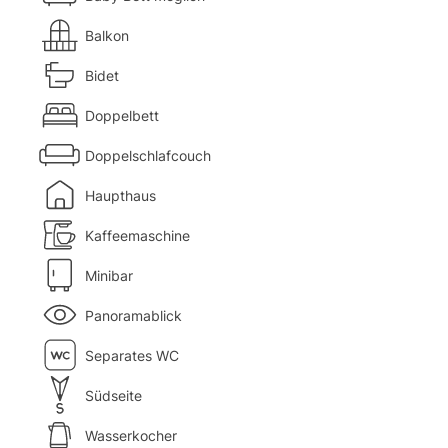
Balkon
Bidet
Doppelbett
Doppelschlafcouch
Haupthaus
Kaffeemaschine
Minibar
Panoramablick
Separates WC
Südseite
Wasserkocher