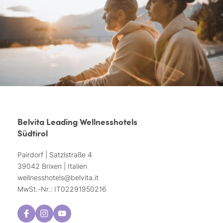
Belvita Leading Wellnesshotels
Südtirol
Pairdorf | Satzlstraße 4
39042 Brixen | Italien
wellnesshotels@
belvita.
it
MwSt.-Nr.: IT02291950216