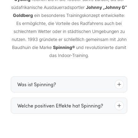
südafrikanische Ausdauerradsportler
Johnny „Johnny G“
Goldberg
ein besonderes Trainingskonzept entwickelte:
Es ermöglichte, die Vorteile des Radfahrens auch bei
schlechtem Wetter oder in städtischen Umgebungen zu
nutzen. 1993 gründete er schließlich gemeinsam mit John
Baudhuin die Marke
Spinning®
und revolutionierte damit
das Indoor-Training.
Was ist Spinning?
strukturiertes Indoor-Cycling-
Spinning ist ein
Welche positiven Effekte hat Spinning?
Programm
, das auf stationären Fahrrädern
durchgeführt wird. In einer typischen Stunde führt
Spinning birgt zahlreiche gesundheitliche Vorteile in
eine zertifizierte Trainerin bzw. ein zertifizierter
kardiovaskuläre Fitness
sich: Es verbessert die
,
Trainer die Gruppe durch verschiedene Phasen