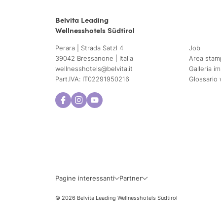
Belvita Leading
Wellnesshotels Südtirol
Perara | Strada Satzl 4
Job
39042 Bressanone | Italia
Area stam
wellnesshotels@
belvita.
it
Galleria i
Part.IVA: IT02291950216
Glossario 
Lun
Mar
3
4
10
11
Pagine interessanti
Partner
17
18
© 2026 Belvita Leading Wellnesshotels Südtirol
24
25