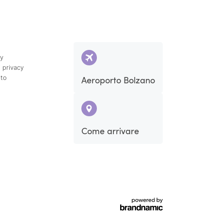
cy
 privacy
ito
Aeroporto Bolzano
Sab
Dom
Come arrivare
5
6
12
13
19
20
26
27