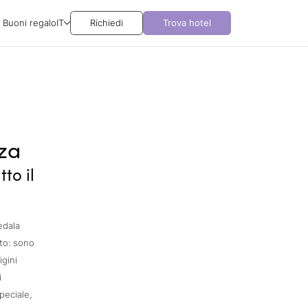
Buoni regalo
IT
Richiedi
Trova hotel
nza
to il
edala
to: sono
igini
i
peciale,