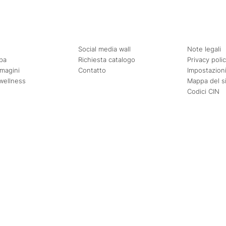
Social media wall
Note legali
pa
Richiesta catalogo
Privacy poli
mmagini
Contatto
Impostazioni
wellness
Mappa del s
Codici CIN
Agosto
Settembre
Mer
Gio
Ven
Sab
Dom
Lun
Mar
Mer
Gio
Ven
1
2
1
2
3
4
5
6
7
8
9
7
8
9
10
11
12
13
14
15
16
14
15
16
17
18
19
20
21
22
23
21
22
23
24
25
26
27
28
29
30
28
29
30