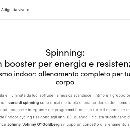
ige da vivere
o Adige da vivere
acanze
oni
oni
 con il cane
Spinning:
 booster per energia e resiste
ismo indoor: allenamento completo per tut
corpo
ala è illuminata da luci soffuse, la musica scandisce il ritmo e il gruppo p
ono. I
corsi di spinning
sono ormai molto più di una tendenza del momen
ntati una parte integrante dei programmi fitness in tutto il mondo. Le or
dell’indoor cycling risalgono agli anni ’80, quando il ciclista sudafricano d
ance
Johnny “Johnny G” Goldberg
sviluppò un concetto di allenamento s