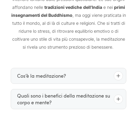
affondano nelle
tradizioni vediche
dell’India
e nei
primi
insegnamenti del Buddhismo
, ma oggi viene praticata in
tutto il mondo, al di là di culture e religioni. Che si tratti di
ridurre lo stress, di ritrovare equilibrio emotivo o di
coltivare uno stile di vita più consapevole, la meditazione
si rivela uno strumento prezioso di benessere.
Cos’è la meditazione?
La meditazione si fonda sull’arte
Quali sono i benefici della meditazione su
corpo e mente?
consapevolezza
concentrazione
della
e della
. A
seconda della tecnica, l’attenzione si può focalizzare
sul respiro, su un mantra o su immagini interiori. Tra
Praticare regolarmente la meditazione ha effetti
le forme più note vi sono la
positivi dimostrati sia a livello fisico che psichico.
meditazione consapevole o mindfulness,
Diverse ricerche scientifiche confermano che