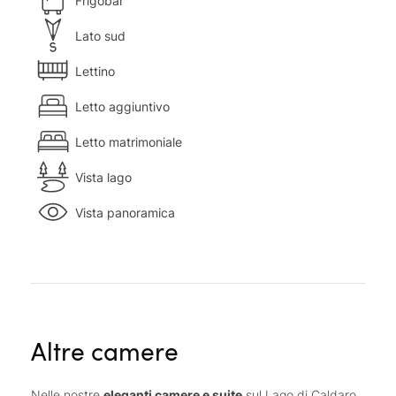
Frigobar
Lato sud
Lettino
Letto aggiuntivo
Letto matrimoniale
Vista lago
Vista panoramica
Altre camere
Nelle nostre
eleganti camere e suite
sul Lago di Caldaro