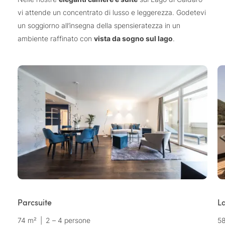
vi attende un concentrato di lusso e leggerezza. Godetevi
un soggiorno all’insegna della spensieratezza in un
ambiente raffinato con
vista da sogno sul lago
.
Parcsuite
La
74 m²
|
2 – 4 persone
5