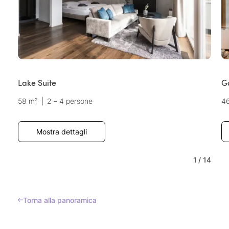
Lake Suite
G
58 m²
|
2 – 4 persone
4
Mostra dettagli
1
/
14
Torna alla panoramica