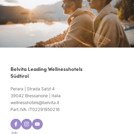
Belvita Leading Wellnesshotels
Südtirol
Perara | Strada Satzl 4
39042 Bressanone | Italia
wellnesshotels@
belvita.
it
Part.IVA: IT02291950216
Job