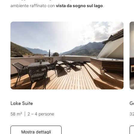
ambiente raffinato con
vista da sogno sul lago
.
Lake Suite
G
58 m²
|
2 – 4 persone
3
Mostra dettagli