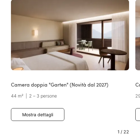
Camera doppia "Garten" (Novità dal 2027)
C
44 m²
|
2 – 3 persone
2
Mostra dettagli
1
/
22