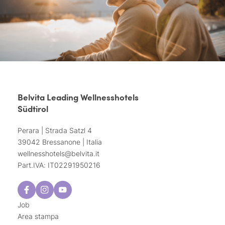
Belvita Leading Wellnesshotels
Südtirol
Perara | Strada Satzl 4
39042 Bressanone | Italia
wellnesshotels@
belvita.
it
Part.IVA: IT02291950216
Job
Area stampa