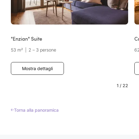
"Enzian" Suite
C
53 m²
|
2 – 3 persone
6
Mostra dettagli
1
/
22
Torna alla panoramica