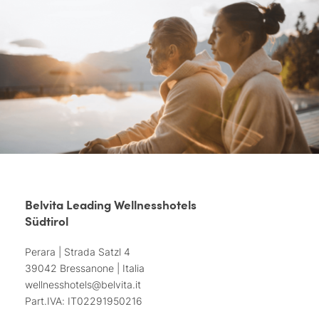
Belvita Leading Wellnesshotels
Südtirol
Perara | Strada Satzl 4
39042 Bressanone | Italia
wellnesshotels@
belvita.
it
Part.IVA: IT02291950216