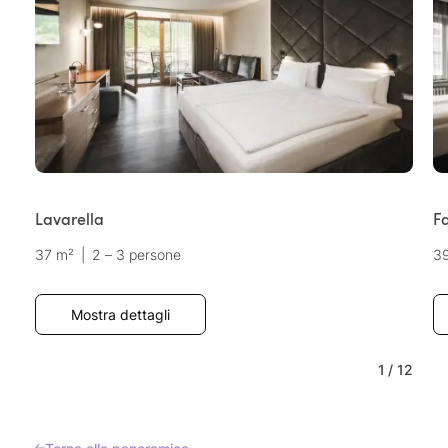
Lavarella
F
37 m²
|
2 – 3 persone
3
Mostra dettagli
1
/
12