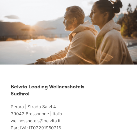
Belvita Leading Wellnesshotels
Südtirol
Perara | Strada Satzl 4
39042 Bressanone | Italia
wellnesshotels@
belvita.
it
Part.IVA: IT02291950216