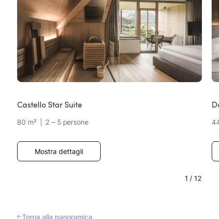
Castello Star Suite
D
80 m²
|
2 – 5 persone
4
Mostra dettagli
1
/
12
Torna alla panoramica