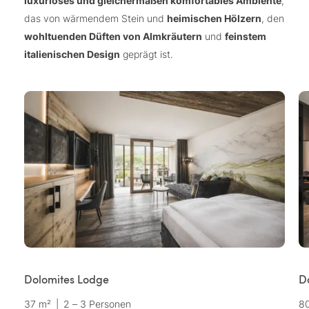
luxuriöses und gleichermaßen komfortables Ambiente
,
das von wärmendem Stein und
heimischen Hölzern
, den
wohltuenden Düften von Almkräutern
und
feinstem
italienischen Design
geprägt ist.
Dolomites Lodge
Do
37 m²
|
2 – 3 Personen
8