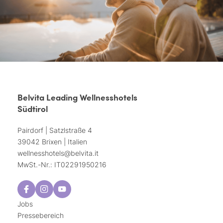
Belvita Leading Wellnesshotels
Südtirol
Pairdorf | Satzlstraße 4
39042 Brixen | Italien
wellnesshotels@
belvita.
it
MwSt.-Nr.: IT02291950216
Jobs
Pressebereich