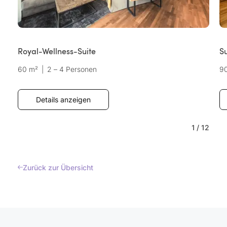
Royal-Wellness-Suite
Su
60 m²
|
2 – 4 Personen
9
Details anzeigen
1
/
12
Zurück zur Übersicht