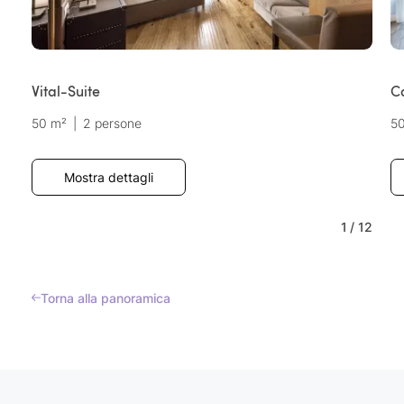
Vital-Suite
C
50 m²
|
2 persone
5
Mostra dettagli
1
/
12
Torna alla panoramica