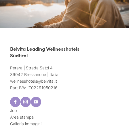
Belvita Leading Wellnesshotels
Südtirol
Perara | Strada Satzl 4
39042 Bressanone | Italia
wellnesshotels@
belvita.
it
Part.IVA: IT02291950216
Job
Area stampa
Galleria immagini