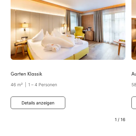
Garten Klassik
Au
46 m²
|
1 – 4 Personen
5
Details anzeigen
1
/
16