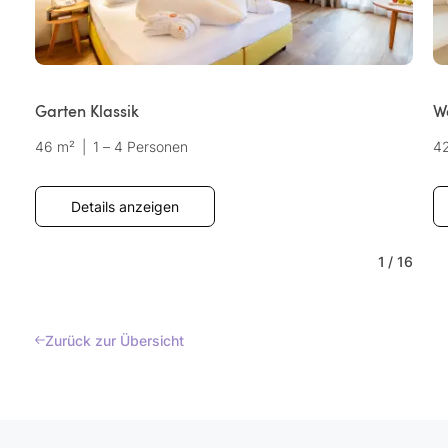
Garten Klassik
W
46 m²
|
1 – 4 Personen
4
Details anzeigen
1
/
16
Zurück zur Übersicht