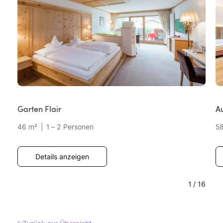
Garten Flair
Au
46 m²
|
1 – 2 Personen
5
Details anzeigen
1
/
16