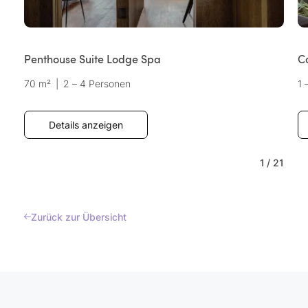
Penthouse Suite Lodge Spa
C
70 m²
|
2 – 4 Personen
1 
Details anzeigen
1
/
21
Zurück zur Übersicht