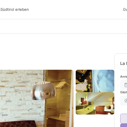
irol erleben
n
Südtirol erleben
G
ubsgebiete
ern
n
nswürdigkeiten
ub mit Hund
La
Anre
Gäs