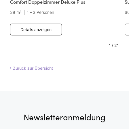
Comfort Doppelzimmer Deluxe Plus
S
38 m²
|
1 – 3 Personen
6
Details anzeigen
1
/
21
Zurück zur Übersicht
Newsletteranmeldung