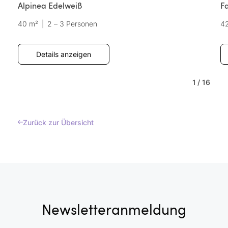
Alpinea Edelweiß
F
40 m²
|
2 – 3 Personen
4
Details anzeigen
1
/
16
Zurück zur Übersicht
Newsletteranmeldung