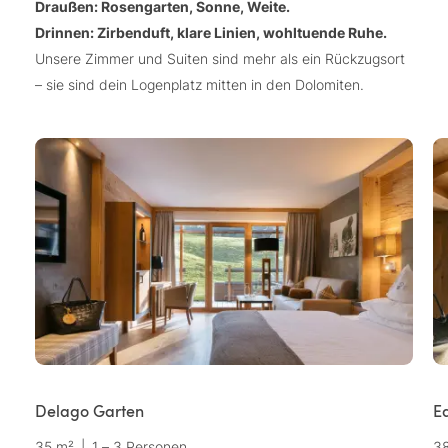
Draußen: Rosengarten, Sonne, Weite.
Drinnen: Zirbenduft, klare Linien, wohltuende Ruhe.
Unsere Zimmer und Suiten sind mehr als ein Rückzugsort
– sie sind dein Logenplatz mitten in den Dolomiten.
Delago Garten
E
35 m²
|
1 – 3 Personen
3