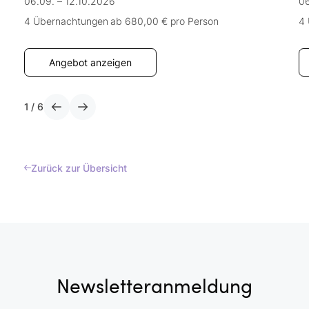
06.09. – 12.10.2026
06
4 Übernachtungen
ab 680,00 €
pro Person
4
Angebot anzeigen
1
/
6
Zurück zur Übersicht
Newsletteranmeldung