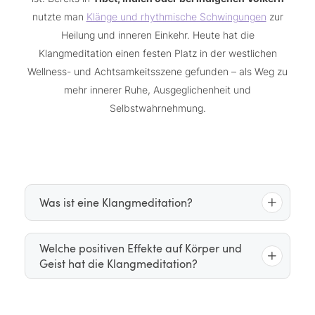
nutzte man
Klänge und rhythmische Schwingungen
zur
Heilung und inneren Einkehr. Heute hat die
Klangmeditation einen festen Platz in der westlichen
Wellness- und Achtsamkeitsszene gefunden – als Weg zu
mehr innerer Ruhe, Ausgeglichenheit und
Selbstwahrnehmung.
Was ist eine Klangmeditation?
Bei einer Klangmeditation liegen oder sitzen Sie in
Welche positiven Effekte auf Körper und
Geist hat die Klangmeditation?
entspannter Position, meist mit geschlossenen
Augen. Eine Klangpraktikerin oder ein Klangpraktiker
Klangschalen, Gongs,
erzeugt mit Instrumenten wie
Die positiven Effekte der Klangmeditation sind