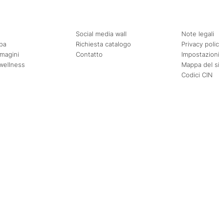
Social media wall
Note legali
pa
Richiesta catalogo
Privacy poli
mmagini
Contatto
Impostazioni
wellness
Mappa del s
Codici CIN
Agosto
Settembre
Mer
Gio
Ven
Sab
Dom
Lun
Mar
Mer
Gio
Ven
1
2
1
2
3
4
5
6
7
8
9
7
8
9
10
11
12
13
14
15
16
14
15
16
17
18
19
20
21
22
23
21
22
23
24
25
26
27
28
29
30
28
29
30