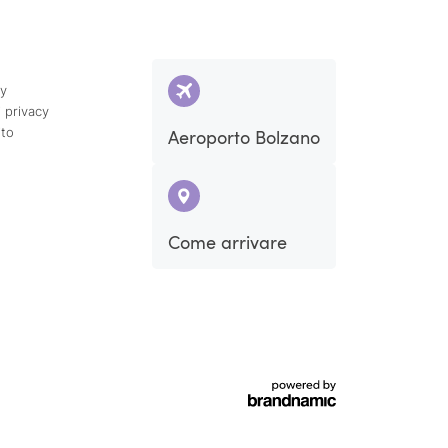
cy
 privacy
ito
Aeroporto Bolzano
Sab
Dom
Come arrivare
5
6
12
13
19
20
26
27