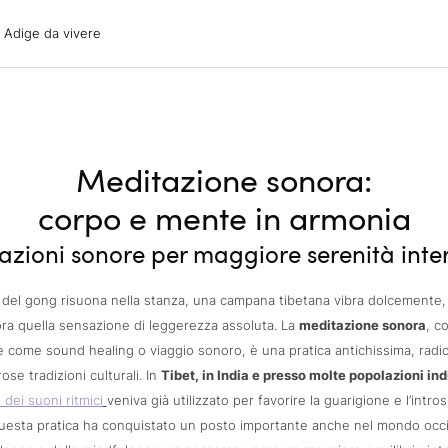
ige da vivere
o Adige da vivere
acanze
oni
oni
 con il cane
Meditazione sonora:
corpo e mente in armonia
azioni sonore per maggiore serenità inte
 del gong risuona nella stanza, una campana tibetana vibra dolcemente
ora quella sensazione di leggerezza assoluta. La
meditazione sonora
, c
 come sound healing o viaggio sonoro, è una pratica antichissima, radic
se tradizioni culturali. In
Tibet, in India e presso molte popolazioni in
 dei suoni ritmici
veniva già utilizzato per favorire la guarigione e l’intro
uesta pratica ha conquistato un posto importante anche nel mondo occ