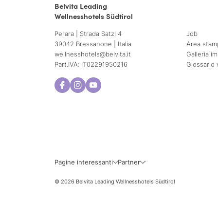
Belvita Leading
Wellnesshotels Südtirol
Perara | Strada Satzl 4
Job
39042 Bressanone | Italia
Area stam
wellnesshotels@
belvita.
it
Galleria i
Part.IVA: IT02291950216
Glossario 
Lun
Mar
3
4
10
11
Pagine interessanti
Partner
17
18
© 2026 Belvita Leading Wellnesshotels Südtirol
24
25
31