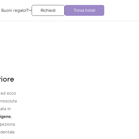
Buoni regalo
IT
Richiedi
Trova hotel
riore
, ed ecco
onosciuta
ata in
digene
,
spezione.
identale