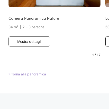
Camera Panoramica Nature
Lu
34 m²
|
2 – 3 persone
5
Mostra dettagli
1
/
17
Torna alla panoramica