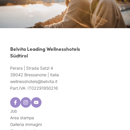
Belvita Leading Wellnesshotels
Südtirol
Perara | Strada Satzl 4
39042 Bressanone | Italia
wellnesshotels@
belvita.
it
Part.IVA: IT02291950216
Job
Area stampa
Galleria immagini