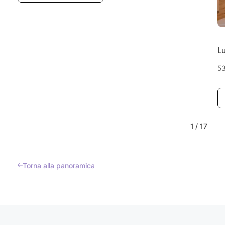
Lu
5
1
/
17
Torna alla panoramica