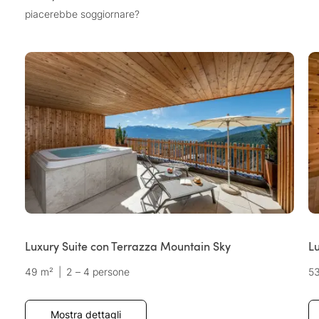
piacerebbe soggiornare?
Luxury Suite con Terrazza Mountain Sky
L
49 m²
|
2 – 4 persone
5
Mostra dettagli