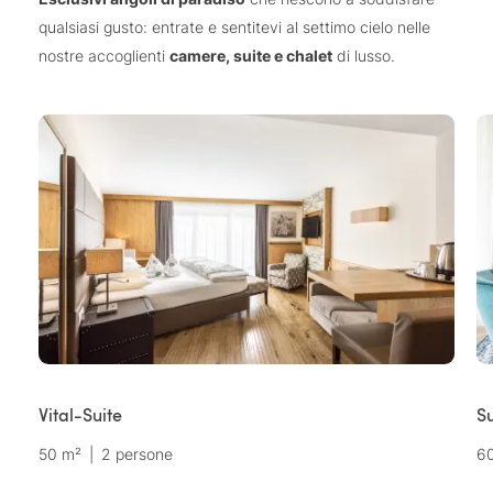
qualsiasi gusto: entrate e sentitevi al settimo cielo nelle
nostre accoglienti
camere, suite e chalet
di lusso.
Vital-Suite
Su
50 m²
|
2 persone
6