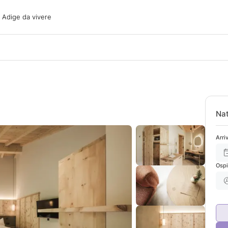
ige da vivere
o Adige da vivere
acanze
oni
oni
 con il cane
Nat
Arri
Ospi