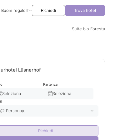
Buoni regalo
IT
Richiedi
Trova hotel
Suite bio Foresta
urhotel Lüsnerhof
vo
Partenza
Seleziona
Seleziona
ti
2 Persona/e
Adulto/i
2
Richiedi
Bambino/i
0