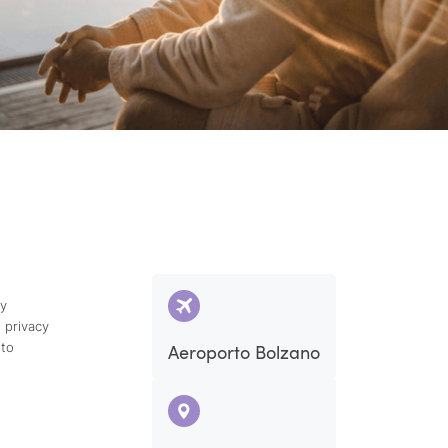
cy
 privacy
ito
Aeroporto Bolzano