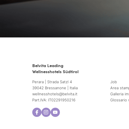
Belvita Leading
Wellnesshotels Südtirol
Perara | Strada Satzl 4
Job
39042 Bressanone | Italia
Area stam
wellnesshotels@
belvita.
it
Galleria i
Part.IVA: IT02291950216
Glossario 