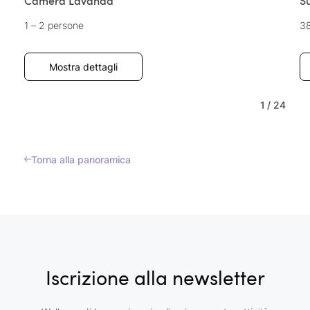
Camera Lavanda
Su
1 – 2 persone
3
Mostra dettagli
1
/
24
Torna alla panoramica
Iscrizione alla newsletter