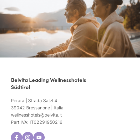
Belvita Leading Wellnesshotels
Südtirol
Perara | Strada Satzl 4
39042 Bressanone | Italia
wellnesshotels@
belvita.
it
Part.IVA: IT02291950216