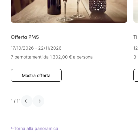
Offerta PMS
T
17/10/2026 - 22/11/2026
12
7 pernottamenti
da 1.302,00 €
a persona
3 
Mostra offerta
1
/
11
Torna alla panoramica