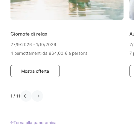
Giornate di relax
A
27/9/2026 - 1/10/2026
7/
4 pernottamenti
da 864,00 €
a persona
7 
Mostra offerta
1
/
11
Torna alla panoramica