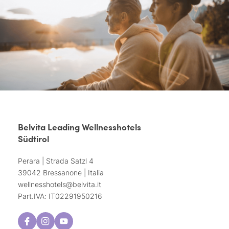
Belvita Leading Wellnesshotels
Südtirol
Perara | Strada Satzl 4
39042 Bressanone | Italia
wellnesshotels@
belvita.
it
Part.IVA: IT02291950216