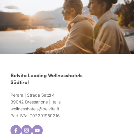
Belvita Leading Wellnesshotels
Südtirol
Perara | Strada Satzl 4
39042 Bressanone | Italia
wellnesshotels@
belvita.
it
Part.IVA: IT02291950216