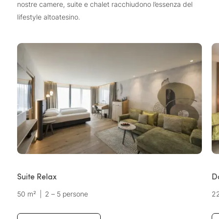
nostre camere, suite e chalet racchiudono l’essenza del
lifestyle altoatesino.
Suite Relax
D
50 m²
|
2 – 5 persone
2