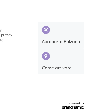
cy
 privacy
ito
Aeroporto Bolzano
Come arrivare