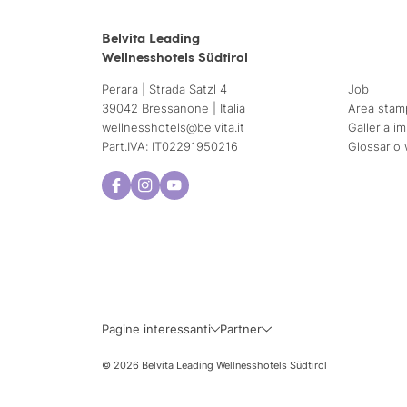
Belvita Leading
Wellnesshotels Südtirol
Perara | Strada Satzl 4
Job
39042 Bressanone | Italia
Area stam
wellnesshotels@
belvita.
it
Galleria i
Part.IVA: IT02291950216
Glossario 
Pagine interessanti
Partner
© 2026 Belvita Leading Wellnesshotels Südtirol