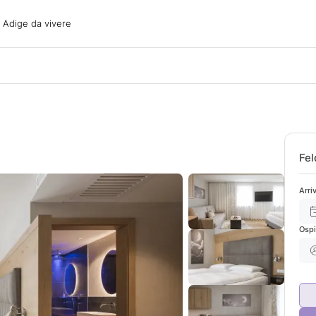
ige da vivere
o Adige da vivere
acanze
oni
oni
 con il cane
Fel
Arri
Ospi