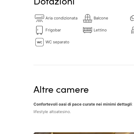
Dotazioni
Aria condizionata
Balcone
Frigobar
Lettino
WC separato
Altre camere
Confortevoli oasi di pace curate nei minimi dettagli
:
lifestyle altoatesino.