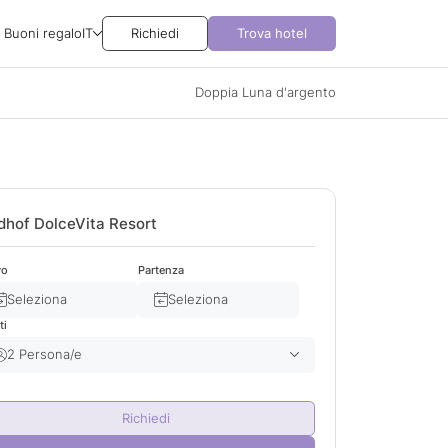
Buoni regalo
IT
Richiedi
Trova hotel
Doppia Luna d'argento
dhof DolceVita Resort
vo
Partenza
Seleziona
Seleziona
ti
2 Persona/e
Adulto/i
2
Richiedi
Bambino/i
0